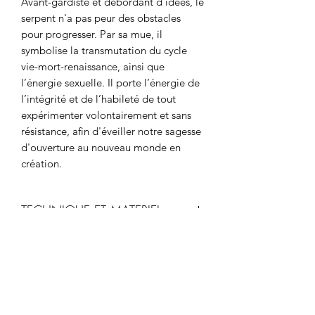
Avant-gardiste et débordant d’idées, le
serpent n'a pas peur des obstacles
pour progresser. Par sa mue, il
symbolise la transmutation du cycle
vie-mort-renaissance, ainsi que
l’énergie sexuelle. Il porte l’énergie de
l’intégrité et de l’habileté de tout
expérimenter volontairement et sans
résistance, afin d'éveiller notre sagesse
d'ouverture au nouveau monde en
création.
TECHNIQUE ET MATERIEL
La pièce originale est exposée au
CONDITIONS DE LIVRAISON
Musée de l’Or de Bogotá.
Le processus de création du bijou s’est
Les frais de port varient en fonction du
inspiré des techniques ancestrales
ÉCHANGE ET DE
prix total de votre commande.
indigènes de Colombie telles que le