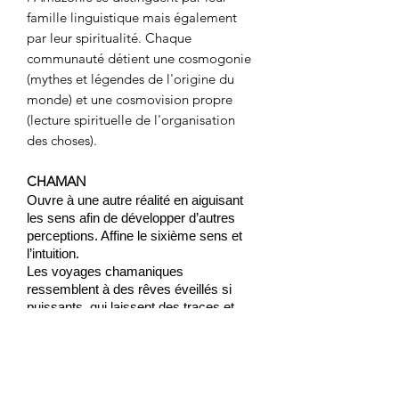
famille linguistique mais également
par leur spiritualité. Chaque
communauté
détient une cosmogonie
(mythes et légendes de l'origine du
monde) et une cosmovision propre
(lecture spirituelle de l'organisation
des choses).
CHAMAN
Ouvre à une autre réalité en aiguisant
les sens afin de développer d’autres
perceptions. Affine le sixième sens et
l’intuition.
Les voyages chamaniques
ressemblent à des rêves éveillés si
puissants, qui laissent des traces et
modifient la réalité du “ici et
maintenant”. Les quêtes de visions et la
pratique de la transe ouvrent la capacité
médiumnique permettant de voir au-
delà et de trouver des réponses sur