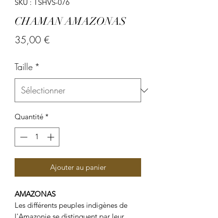
SKU : TSHVS-076
CHAMAN AMAZONAS
Prix
35,00 €
Taille
*
Quantité
*
Ajouter au panier
AMAZONAS
Les différents peuples indigènes de
l'
Amazonie
se distinguent par leur