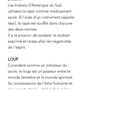
Les Indiens d'Amérique du Sud
utilisent le râpé comme médicament
sacré. À l'aide d'un instrument (appelé
tepi), le rapé est soufflé dans chacune
des deux narines.
Il a le pouvoir de soutenir le souhait
exprimé et laisse aller les négativités
de l’esprit.
LOUP
Considéré comme un initiateur du
sacré, le loup est un passeur entre le
monde terrestre et le monde spirituel.
Sa connaissance de l’âme humaine et
des secrets de l’au-delà le fait même
régner sur les morts.
Le loup totem développe la sensibilité
et l’intuition physique et spirituelle. Il
aide à délimiter et défendre son