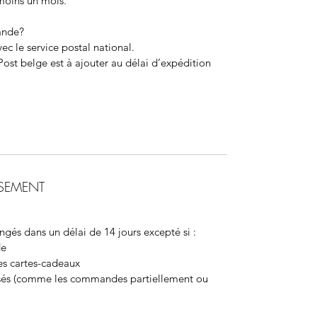
 moins un mois.
ande?
c le service postal national.
 Post belge est
à ajouter au délai d’expédition
SEMENT
ngés dans un délai de 14 jours excepté si :
de
des cartes-cadeaux
lisés (comme les commandes partiellement ou