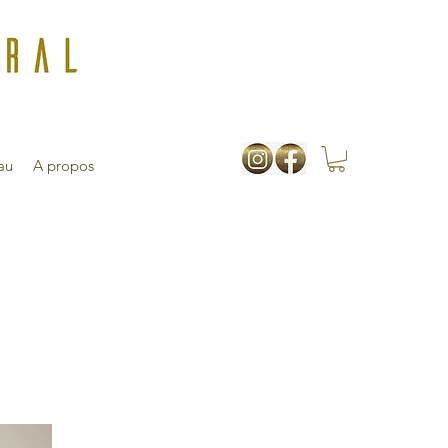
au
A propos