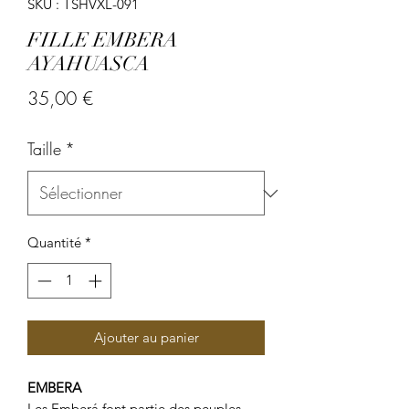
SKU : TSHVXL-091
FILLE EMBERA
AYAHUASCA
Prix
35,00 €
Taille
*
Quantité
*
Ajouter au panier
EMBERA
Les
Emberá
font partie des peuples