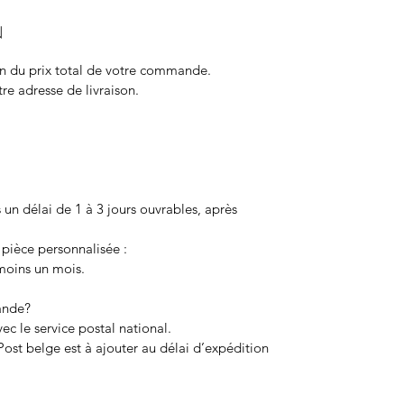
N
ion du prix total de votre commande.
otre adresse de livraison.
 un délai de
1 à 3
jours ouvrables, après
pièce personnalisée :
 moins un mois.
ande?
c le service postal national.
 Post belge est
à ajouter au délai d’expédition