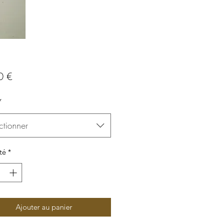
Prix
0 €
*
ctionner
té
*
Ajouter au panier