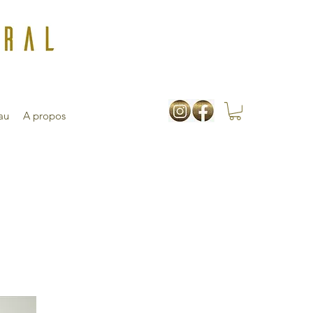
au
A propos