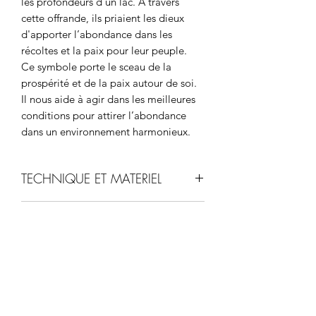
les profondeurs d'un lac. A travers
cette offrande, ils priaient les dieux
d'apporter l’abondance dans les
récoltes et la paix pour leur peuple.
Ce symbole porte le sceau de la
prospérité et de la paix autour de soi.
Il nous aide à agir dans les meilleures
conditions pour attirer l’abondance
dans un environnement harmonieux.
TECHNIQUE ET MATERIEL
La pièce originale est exposée au
CONDITIONS DE LIVRAISON
Musée de l’Or de Bogotá.
Le processus de création du bijou s’est
Les frais de port varient en fonction du
inspiré des techniques ancestrales
ÉCHANGE ET DE
prix total de votre commande.
indigènes de Colombie telles que le
Il sera calculé après avoir entré votre
relief martelé ou la cire perdue. Cette
REMBOURSEMENT
adresse de livraison.
dernière était utilisée dans différentes
Liste de prix d’envois
: